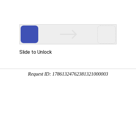
工程业绩
科学技术
企业文化
党群工作
员任免
开】公司领导人员任免