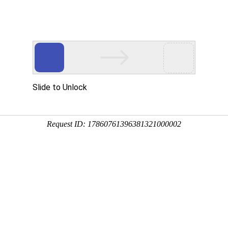
工程业绩
科学技术
企业文化
党群工作
闻
2026年“安全生产月”启动暨《安全文化手册》发布仪式